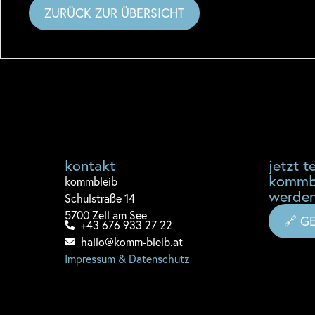
ZURÜCK ZUR ÜBERSICHT
kontakt
jetzt te
kommb
komm
bleib
werden
Schulstraße 14
5700 Zell am See
🔗 G
+43 676 933 27 22
hallo@komm-bleib.at
Impressum & Datenschutz