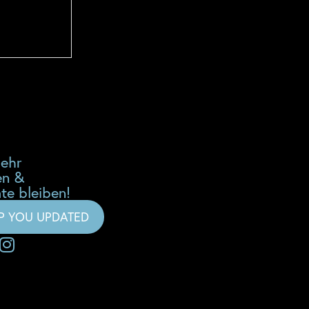
mehr
en &
te bleiben!
EP YOU UPDATED