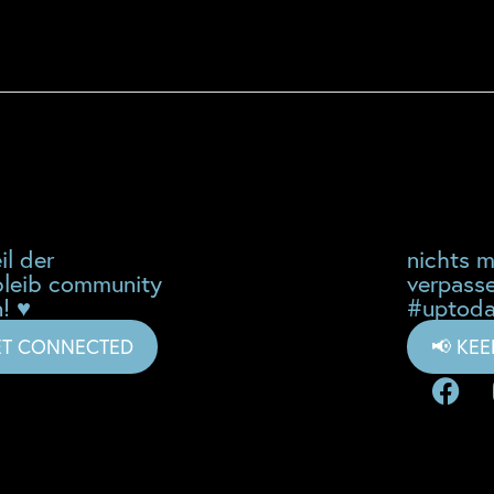
il der
nichts 
leib community
verpass
! ♥
#uptoda
ET CONNECTED
📢 KE